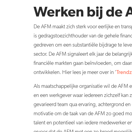
Werken bij de
De AFM maakt zich sterk voor eerlijke en trans
is gedragstoezichthouder van de gehele financi
gedreven om een substantiële bijdrage te leve
sector.
De AFM signaleert elk jaar de belangrij
financiële markten gaan beïnvloeden, om daar
ontwikkelen. Hier lees je meer over in '
Trendz
Als maatschappelijke organisatie wil de AFM e
en een werkgever waar iedereen zichzelf kan z
gevarieerd team qua ervaring, achtergrond e
motivatie om de taak van de AFM zo goed moge
talent en potentieel van iedere medewerker e
ervoor dat de AFM met een zo breed mogelijke