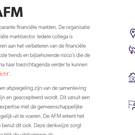
 AFM
parante financiële markten. De organisatie
ële marktsector. Iedere collega is
ren aan het verbeteren van de financiële
kste trends en bijbehorende risico’s die de
na haar toezichtagenda verder te kunnen
icht
'.
en afspiegeling zijn van de samenleving
ijn en geaccepteerd wordt. Dit vanuit een
n expertise met de gemeenschappelijke
lijk uit te voeren. De AFM erkent het
n benut dit ook. Deze denkwijze zorgt
 blik de uitdagingen als