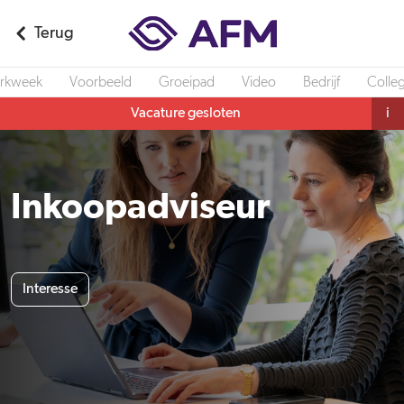
Terug
rkweek
Voorbeeld
Groeipad
Video
Bedrijf
Colleg
Vacature gesloten
i
Inkoopadviseur
Interesse