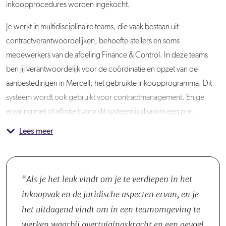
inkoopprocedures worden ingekocht.
Je werkt in multidisciplinaire teams, die vaak bestaan uit
contractverantwoordelijken, behoefte-stellers en soms
medewerkers van de afdeling Finance & Control. In deze teams
ben jij verantwoordelijk voor de coördinatie en opzet van de
aanbestedingen in Mercell, het gebruikte inkoopprogramma. Dit
systeem wordt ook gebruikt voor contractmanagement. Enige
ervaring met of affiniteit voor dit systeem is daarom een pre.
Lees meer
Naast je inkoopverantwoordelijkheden, bied jij ondersteuning bij
Je wordt onderdeel van team Inkoop- en Contractmanagement.
het contractbeheer en -management en lever je relevante
managementrapportages aan. Verder draag jij bij aan de
professionalisering van de inkoop, pak je ad-hoc vraagstukken op
Als je het leuk vindt om je te verdiepen in het
en draag je oplossingen aan. Als adviseur ben je een steunpunt
inkoopvak en de juridische aspecten ervan, en je
voor je collega's en ondersteun je hen bij hun uitdagingen op het
het uitdagend vindt om in een teamomgeving te
gebied van inkopen.
werken waarbij overtuigingskracht en een gevoel